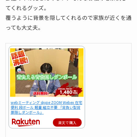
てくれるグッズ。
覆うように背景を隠してくれるので家族が近くを通
っても大丈夫。
webミーティング skype ZOOM Webex 在宅
便利 段ボール 軽量 組立不要 「背負い型背
景隠しダンボール」
楽天で購入