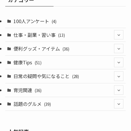
100人アンケート
(4)
仕事・副業・習い事
(13)
(3)
便利グッズ・アイテム
(36)
(5)
(8)
健康Tips
(51)
(5)
(28)
(14)
日常の疑問や気になること
(28)
(10)
(3)
育児関連
(36)
(10)
(24)
(13)
話題のグルメ
(39)
(17)
(3)
(7)
(6)
(6)