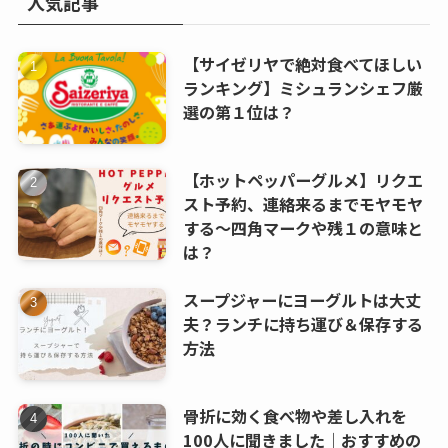
人気記事
(5)
(6)
【サイゼリヤで絶対食べてほしい
(8)
(9)
ランキング】ミシュランシェフ厳
選の第１位は？
(2)
【ホットペッパーグルメ】リクエ
スト予約、連絡来るまでモヤモヤ
する～四角マークや残１の意味と
は？
スープジャーにヨーグルトは大丈
夫？ランチに持ち運び＆保存する
方法
骨折に効く食べ物や差し入れを
100人に聞きました｜おすすめの