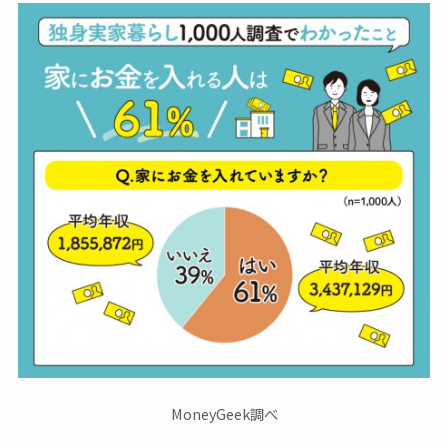
MoneyGeek調べ