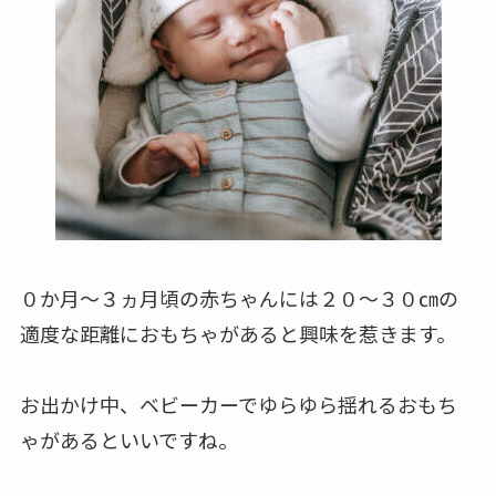
０か月～３ヵ月頃から