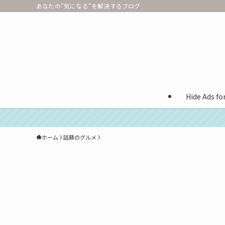
あなたの"気になる"を解決するブログ
Hide Ads f
ホーム
話題のグルメ