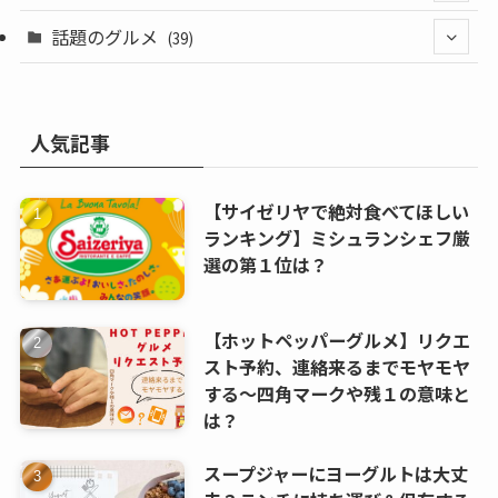
(10)
(24)
(13)
話題のグルメ
(39)
(17)
(3)
(7)
(6)
(6)
人気記事
(5)
(6)
【サイゼリヤで絶対食べてほしい
(8)
(9)
ランキング】ミシュランシェフ厳
選の第１位は？
(2)
【ホットペッパーグルメ】リクエ
スト予約、連絡来るまでモヤモヤ
する～四角マークや残１の意味と
は？
スープジャーにヨーグルトは大丈