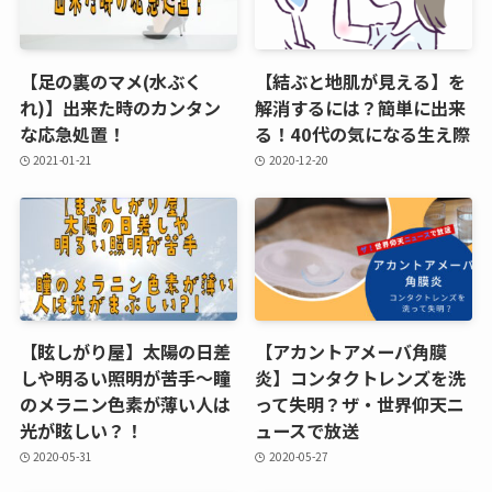
【足の裏のマメ(水ぶく
【結ぶと地肌が見える】を
れ)】出来た時のカンタン
解消するには？簡単に出来
な応急処置！
る！40代の気になる生え際
2021-01-21
2020-12-20
【眩しがり屋】太陽の日差
【アカントアメーバ角膜
しや明るい照明が苦手～瞳
炎】コンタクトレンズを洗
のメラニン色素が薄い人は
って失明？ザ・世界仰天ニ
光が眩しい？！
ュースで放送
2020-05-31
2020-05-27