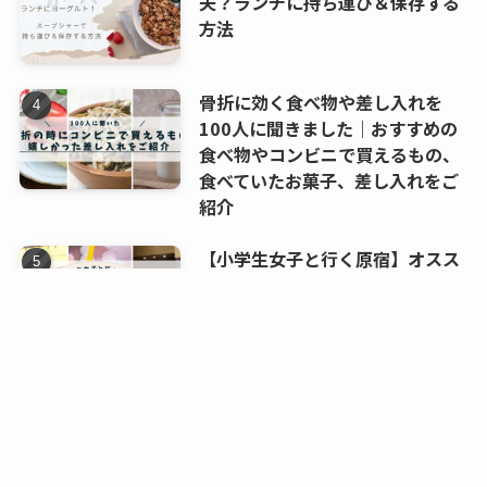
夫？ランチに持ち運び＆保存する
方法
骨折に効く食べ物や差し入れを
100人に聞きました｜おすすめの
食べ物やコンビニで買えるもの、
食べていたお菓子、差し入れをご
紹介
【小学生女子と行く原宿】オスス
メのランチや買い物は？どんな服
着て行く？竹下通りから表参道ま
メニュー
HOME
検索
トップへ
で散策
サイトマップ
プライバシーポリシー
お問い合わせ