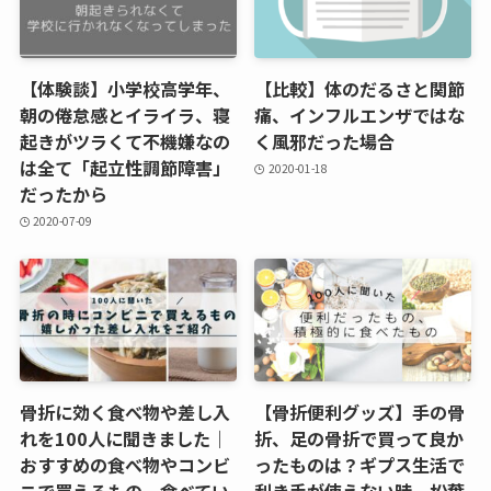
【体験談】小学校高学年、
【比較】体のだるさと関節
朝の倦怠感とイライラ、寝
痛、インフルエンザではな
起きがツラくて不機嫌なの
く風邪だった場合
は全て「起立性調節障害」
2020-01-18
だったから
2020-07-09
骨折に効く食べ物や差し入
【骨折便利グッズ】手の骨
れを100人に聞きました｜
折、足の骨折で買って良か
おすすめの食べ物やコンビ
ったものは？ギプス生活で
ニで買えるもの、食べてい
利き手が使えない時、松葉