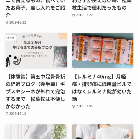
たお菓子、差し入れをご紹
杖生活で便利だったもの
介
2019-12-22
2019-12-22
【体験談】第五中足骨骨折
【レルミナ40mg】月経
の経過ブログ（後半編）ギ
痛・排卵痛に低用量ピルで
プスやシーネが外れて完治
はなくレルミナ錠が効いた
するまで｜松葉杖は不便し
話
かなかった
2019-12-05
2019-12-12