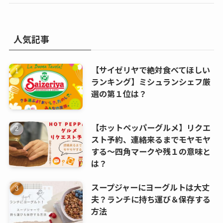
(17)
(3)
(7)
(6)
(6)
人気記事
(5)
(6)
【サイゼリヤで絶対食べてほしい
(8)
(9)
ランキング】ミシュランシェフ厳
選の第１位は？
(2)
【ホットペッパーグルメ】リクエ
スト予約、連絡来るまでモヤモヤ
する～四角マークや残１の意味と
は？
スープジャーにヨーグルトは大丈
夫？ランチに持ち運び＆保存する
方法