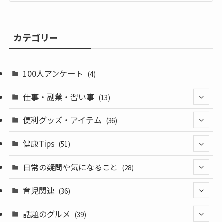
カテゴリー
100人アンケート
(4)
仕事・副業・習い事
(13)
(3)
便利グッズ・アイテム
(36)
(5)
(8)
健康Tips
(51)
(5)
(28)
(14)
日常の疑問や気になること
(28)
(10)
(3)
育児関連
(36)
(10)
(24)
(13)
話題のグルメ
(39)